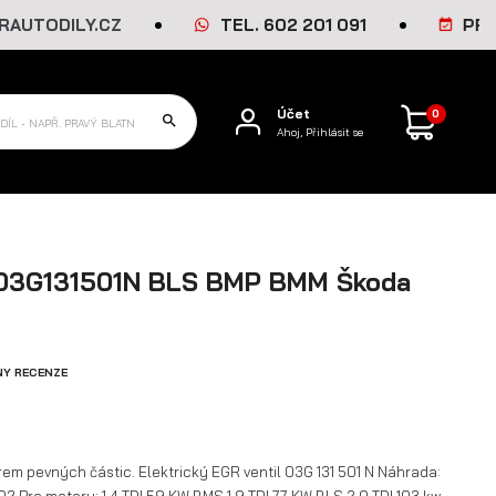
DILY.CZ
TEL. 602 201 091
PRACOVNÍ
Účet
0
Ahoj, Přihlásit se
 03G131501N BLS BMP BMM Škoda
NY RECENZE
trem pevných částic. Elektrický EGR ventil 03G 131 501 N Náhrada: