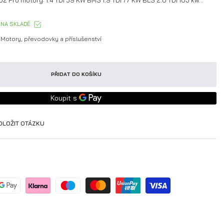
2 Pro motory: 1.4 TDI 59 KW BMS 1.9 TDI 77 KW BLS 2.0 TDI 103 kw...
NA SKLADĚ
Motory, převodovky a příslušenství
PŘIDAT DO KOŠÍKU
OLOŽIT OTÁZKU