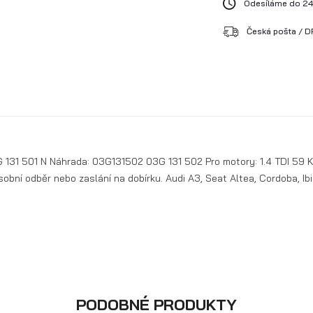
Odesíláme do 24
Česká pošta / DP
03G 131 501 N Náhrada: 03G131502 03G 131 502 Pro motory: 1.4 TDI 5
sobní odběr nebo zaslání na dobírku. Audi A3, Seat Altea, Cordoba, Ibiz
PODOBNÉ PRODUKTY