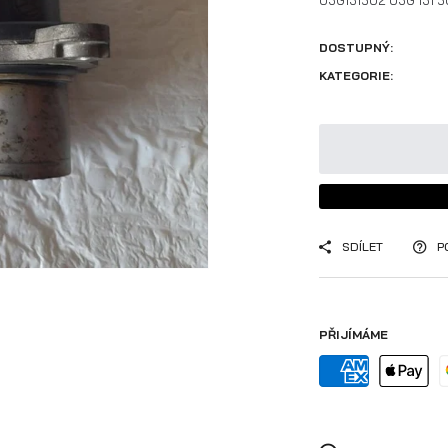
03G131502 03G 131 50
DOSTUPNÝ:
KATEGORIE:
SDÍLET
P
PŘIJÍMÁME