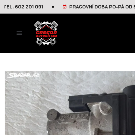
. 602 201 091
PRACOVNÍ DOBA PO-PÁ OD 8-16 