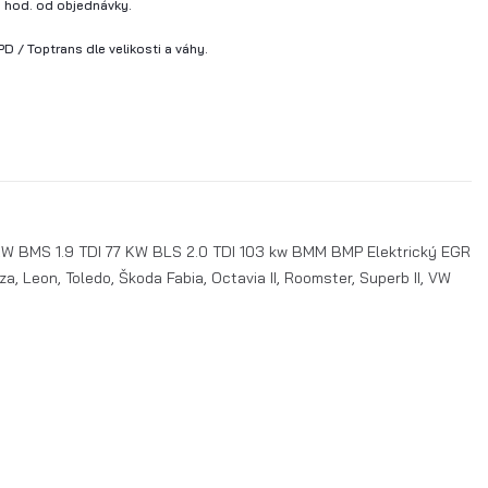
 hod. od objednávky.
D / Toptrans dle velikosti a váhy.
9 KW BMS 1.9 TDI 77 KW BLS 2.0 TDI 103 kw BMM BMP Elektrický EGR
a, Leon, Toledo, Škoda Fabia, Octavia II, Roomster, Superb II, VW