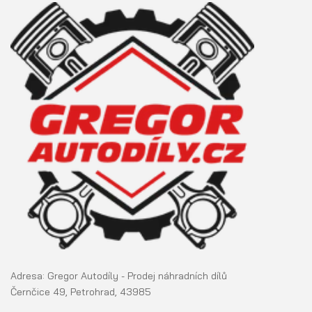
Adresa: Gregor Autodíly - Prodej náhradních dílů
Černčice 49, Petrohrad, 43985