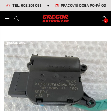
TEL. 602 201 091
PRACOVNÍ DOBA PO-PÁ OD 8-1
0