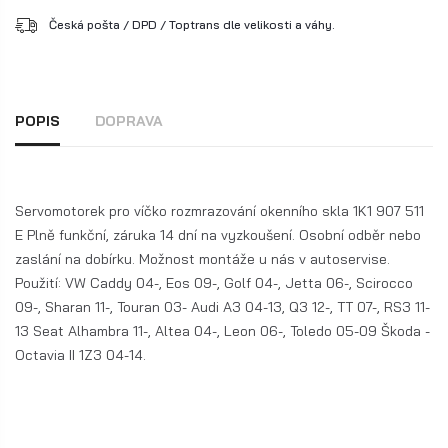
Česká pošta / DPD / Toptrans dle velikosti a váhy.
POPIS
DOPRAVA
Servomotorek pro víčko rozmrazování okenního skla 1K1 907 511
E Plně funkční, záruka 14 dní na vyzkoušení. Osobní odběr nebo
zaslání na dobírku. Možnost montáže u nás v autoservise.
Použití: VW Caddy 04-, Eos 09-, Golf 04-, Jetta 06-, Scirocco
09-, Sharan 11-, Touran 03- Audi A3 04-13, Q3 12-, TT 07-, RS3 11-
13 Seat Alhambra 11-, Altea 04-, Leon 06-, Toledo 05-09 Škoda -
Octavia II 1Z3 04-14.