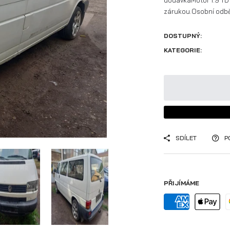
dodávkaMotor 1.9 TD 
zárukou.Osobní odběr
DOSTUPNÝ:
KATEGORIE:
SDÍLET
P
PŘIJÍMÁME