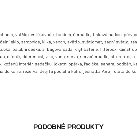
ychadlo, vstřiky, vstřikovače, tandem, čerpadlo, tlaková hadice, převo
čelní sklo, stropnice, klika, xenon, světlo, světlomet, zadní světlo, t
bka, palubní deska, airbagová sada, kryt baterie, filterbox, klimatrubk
n, diferák, diferenciál, víko, vana, servo, servočerpadlo, alternátor, s
k, kožený interiér, sedačky, loketní opěrka, řadička, sahara, podběh, k
ana do kufru, rezerva, dvojitá podlaha kufru, jednotka ABS, roleta do ku
PODOBNÉ PRODUKTY