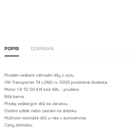
POPIS
DOPRAVA
Prodám veškeré náhradní díly z vozu
VW Transporter T4 LONG r.v. 2000 prosklená dodávka
Motor 1.9 TD 50 KW kód ABL - prodáno
Bílá barva.
Prodej veškerých dílů se zárukou.
Osobní odběr nebo zaslání na dobírku.
Možnost montáže dílů u nás v autoservise.
Ceny dohodou.