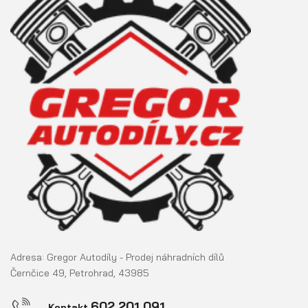
Adresa: Gregor Autodíly - Prodej náhradních dílů
Černčice 49, Petrohrad, 43985
602 201 091
Kontakt