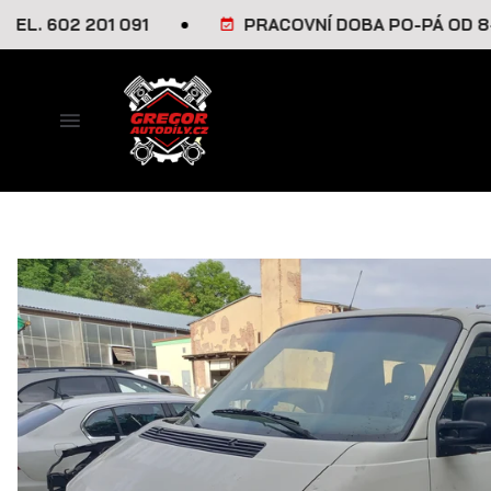
602 201 091
PRACOVNÍ DOBA PO-PÁ OD 8-16 H