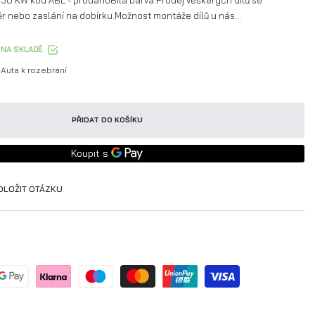
50 KW kód ABL - prodánoBílá barva.Prodej veškerých dílů se
 nebo zaslání na dobírku.Možnost montáže dílů u nás...
NA SKLADĚ
Auta k rozebrání
PŘIDAT DO KOŠÍKU
OLOŽIT OTÁZKU