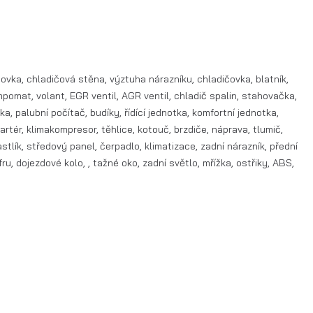
dovka, chladičová stěna, výztuha nárazníku, chladičovka, blatník,
empomat, volant, EGR ventil, AGR ventil, chladič spalin, stahovačka,
a, palubní počítač, budíky, řídící jednotka, komfortní jednotka,
tartér, klimakompresor, těhlice, kotouč, brzdiče, náprava, tlumič,
astlík, středový panel, čerpadlo, klimatizace, zadní nárazník, přední
fru, dojezdové kolo, , tažné oko, zadní světlo, mřížka, ostřiky, ABS,