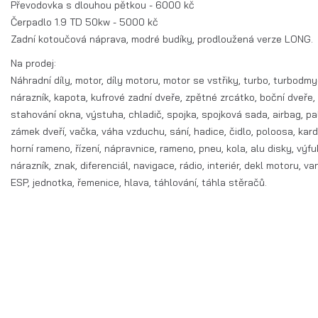
Převodovka s dlouhou pětkou - 6000 kč
Čerpadlo 1.9 TD 50kw - 5000 kč
Zadní kotoučová náprava, modré budíky, prodloužená verze LONG.
Na prodej:
Náhradní díly, motor, díly motoru, motor se vstřiky, turbo, turbodm
nárazník, kapota, kufrové zadní dveře, zpětné zrcátko, boční dveře, 
stahování okna, výstuha, chladič, spojka, spojková sada, airbag, palu
zámek dveří, vačka, váha vzduchu, sání, hadice, čidlo, poloosa, karda
horní rameno, řízení, nápravnice, rameno, pneu, kola, alu disky, výfu
nárazník, znak, diferenciál, navigace, rádio, interiér, dekl motoru, v
ESP, jednotka, řemenice, hlava, táhlování, táhla stěračů.