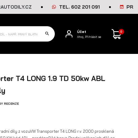
ILY.CZ
TEL. 602 201 091
PRACOVNÍ 
Účet
0
Ahoj, Přihlásit se
rter T4 LONG 1.9 TD 50kw ABL
ly
NY RECENZE
adní díly z vozuVW Transporter T4 LONG r.v. 2000 prosklená